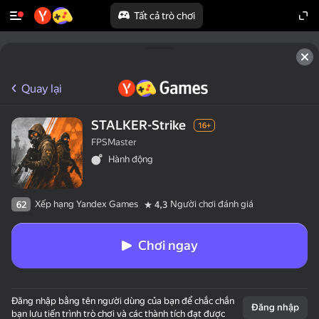
Tất cả trò chơi
Quay lại
STALKER-Strike
16+
FPSMaster
Hành động
Xếp hạng Yandex Games
Người chơi đánh giá
62
4,3
Chơi ngay
Đăng nhập bằng tên người dùng của bạn để chắc chắn
Đăng nhập
bạn lưu tiến trình trò chơi và các thành tích đạt được