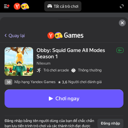
Tất cả trò chơi
Quay lại
Obby: Squid Game All Modes
6+
Season 1
Nilexum
Trò chơi arcade
Thông thường
Xếp hạng Yandex Games
Người chơi đánh giá
38
3,6
Chơi ngay
Đăng nhập bằng tên người dùng của bạn để chắc chắn
Đăng nhập
bạn lưu tiến trình trò chơi và các thành tích đạt được