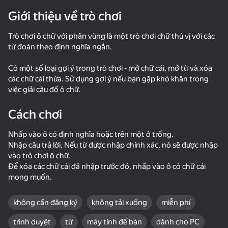
Giới thiệu về trò chơi
Trò chơi ô chữ với phân vùng là một trò chơi chữ thú vị với các
từ đoán theo định nghĩa ngắn.
Có một số loại gợi ý trong trò chơi - mở chữ cái, mở từ và xóa
các chữ cái thừa. Sử dụng gợi ý nếu bạn gặp khó khăn trong
việc giải câu đố ô chữ.
Cách chơi
Nhấp vào ô có định nghĩa hoặc trên một ô trống.
Nhập câu trả lời. Nếu từ được nhập chính xác, nó sẽ được nhập
vào trò chơi ô chữ.
Để xóa các chữ cái đã nhập trước đó, nhấp vào ô có chữ cái
mong muốn.
không cần đăng ký
không tải xuống
miễn phí
trình duyệt
từ
máy tính để bàn
dành cho PC