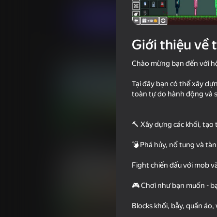
Chơi ngay
Giới thiệu về 
Trò chơi tương tự
Chào mừng bạn đến với hộp 
Tại đây bạn có thể xây dự
toàn tự do hành động và s
18+
95
85
🔨 Xây dựng các khối, tạo t
Melon Sandbox
Parkour Online
💣 Phá hủy, nổ tung và tàn
Fight️ chiến đấu với mob và
🎮 Chơi như bạn muốn - bạ
74
74
Blocks khối, bẫy, quần áo, 
ONEPUNCH battleground
Noob defends the