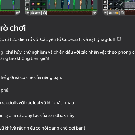
trò chơi
cát 2d điên rồ với Các yếu tố Cubecraft và vật lý ragdoll! 💥
ng, phá hủy, thử nghiệm và chiến đấu với các nhân vật theo phong 
áng tạo không biên giới!
86
79
hế giới và cơ chế của riêng bạn.
Cube Online - Survival with
Sprunki Playground
Friends
 phá.
 ragdolls với các loại vũ khí khác nhau.
n tạo ra các quy tắc của sandbox này!
16+
73
72
vũ khí và rất nhiều cơ hội đang chờ đợi bạn!
 village
Modern Playground
Noob Miner 2: Esca