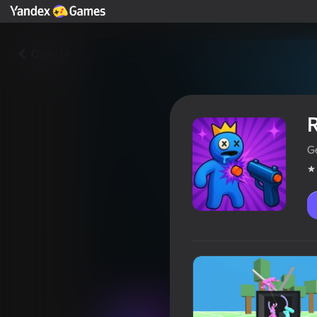
Quay lại
R
G