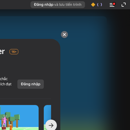
Đăng nhập
và lưu tiến trình
er
16+
 chắc
tích đạt
Đăng nhập