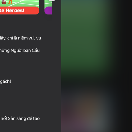
, chỉ là niềm vui, vụ
 những Người bạn Cầu
ngách!
 nổ! Sẵn sàng để tạo