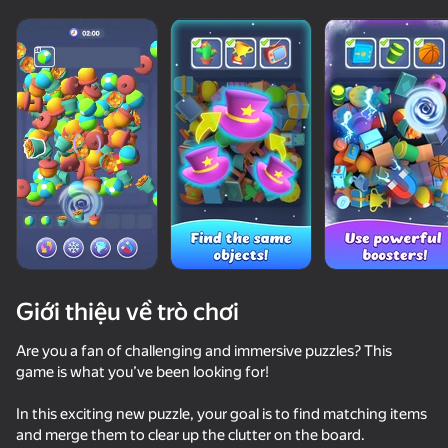
Giới thiệu về trò chơi
Are you a fan of challenging and immersive puzzles? This
game is what you’ve been looking for!
55
60
74
In this exciting new puzzle, your goal is to find matching items
Kiss Me: Spin the Bottle
Labubu World: Merge them all!
Connect the Flowers! Pop the Bubbles! 2048
and merge them to clear up the clutter on the board.