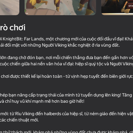
trò chơi
KnightBit: Far Lands, một chương mới của cuộc đối đầu vĩ đại! Kh
hải đối mặt với những Người Viking khắc nghiệt ở rìa vùng đất.
ô lớn đang chờ đón bạn, nơi mỗi chiến thắng đưa bạn đến gần hơn vớ
uộc chiến giữa hai nền văn hóa vĩ đại: hiệp sĩ quý tộc và Người Viki
16+
16+
85
72
chơi được thiết kế lại hoàn toàn - từ vịnh hẹp tuyết đến biên giới rự
r
Red and Blue leader 2
Arena Shooter Online
with Friends!
 phép bạn nâng cấp trạng thái của mình từ tuyển dụng lên king! Tăn
và chỉ huy vũ khí mạnh mẽ hơn bao giờ hết!
mới: từ Rìu Viking đến halberds của hiệp sĩ, từ ném giáo đến hiện vậ
 các chiến thuật mới.
70
79
hey took
Airplanes and anti-aircraft
Your Army: Massive 
g thử thách mới, khám phá những vùng đất chưa được khám phá, chi