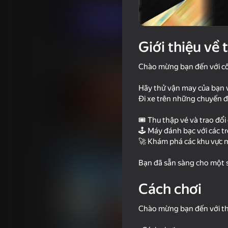
Chơi ngay
Giới thiệu về 
Trò chơi tương tự
Chào mừng bạn đến với công
Hãy thử vận may của bạn v
Đi xe trên những chuyến đ
🎟 Thu thập vé và trao đổ
61
🕹 Máy đánh bạc với các t
Obby: Paint and Hide in the
Obbie Playground
🚀 Khám phá các khu vực mớ
mall
Bạn đã sẵn sàng cho một số
Cách chơi
Chào mừng bạn đến với thế g
57
Obby Parkour Escape Tower
Plants vs Brain 