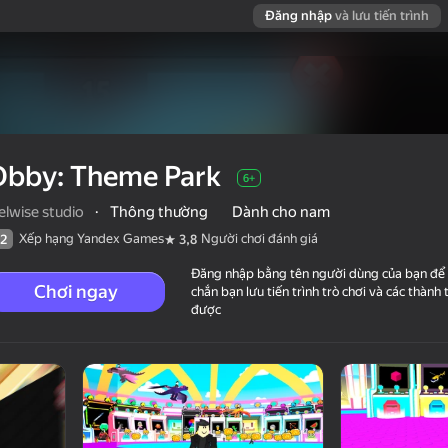
Đăng nhập
và lưu tiến trình
Obby: Theme Park
6+
lwise studio
·
Thông thường
Dành cho nam
Xếp hạng Yandex Games
Người chơi đánh giá
2
3,8
Đăng nhập bằng tên người dùng của bạn để
Chơi ngay
chắn bạn lưu tiến trình trò chơi và các thành 
được
chơi đánh giá
6+
wise studio