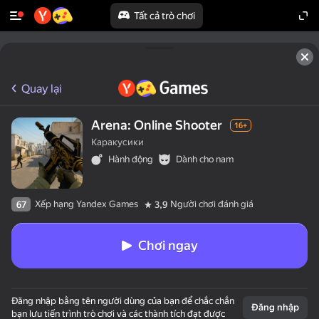
Tất cả trò chơi
Quay lại
Arena: Online Shooter
16+
Каракусики
Hành động
Dành cho nam
Xếp hạng Yandex Games
Người chơi đánh giá
67
3,9
Chơi ngay
Đăng nhập bằng tên người dùng của bạn để chắc chắn
Đăng nhập
bạn lưu tiến trình trò chơi và các thành tích đạt được