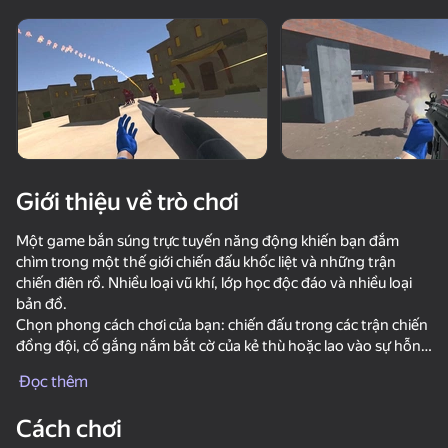
Xoay thiết bị
Trò chơi này chỉ hỗ trợ định hướng
ngang
Giới thiệu về trò chơi
Một game bắn súng trực tuyến năng động khiến bạn đắm
chìm trong một thế giới chiến đấu khốc liệt và những trận
chiến điên rồ. Nhiều loại vũ khí, lớp học độc đáo và nhiều loại
bản đồ.
Chọn phong cách chơi của bạn: chiến đấu trong các trận chiến
đồng đội, cố gắng nắm bắt cờ của kẻ thù hoặc lao vào sự hỗn
chơi
loạn của Máy Xay Thịt, nơi mọi người chiến đấu cho chính họ.
Đọc thêm
Một loạt các chế độ và chiến lược đảm bảo rằng bạn sẽ luôn
78
80
85
74
tìm thấy thứ gì đó theo ý thích của mình.
Cách chơi
CS 1
Hãy sẵn sàng cho những trận chiến nhanh chóng và căng
Hazmob FPS
Red and Blue leader 2
CS Lite