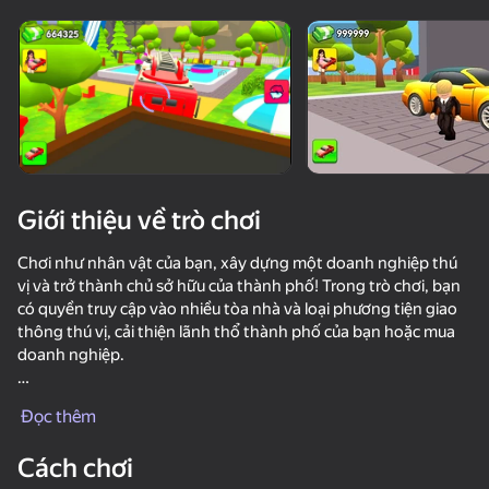
Xoay thiết bị
Trò chơi này chỉ hỗ trợ định hướng
ngang
Giới thiệu về trò chơi
Chơi như nhân vật của bạn, xây dựng một doanh nghiệp thú
vị và trở thành chủ sở hữu của thành phố! Trong trò chơi, bạn
có quyền truy cập vào nhiều tòa nhà và loại phương tiện giao
thông thú vị, cải thiện lãnh thổ thành phố của bạn hoặc mua
doanh nghiệp.
chơi
🏠 Xây dựng các tòa nhà thành phố và ngôi nhà trong mơ của
Đọc thêm
bạn!
70
71
73
Cách chơi
Customize tùy chỉnh nhân vật của bạn với trang phục và da!
Obby: Build a Bridge for Brainrot
ASMR Keyboard Tower
Avatar World Latest Version