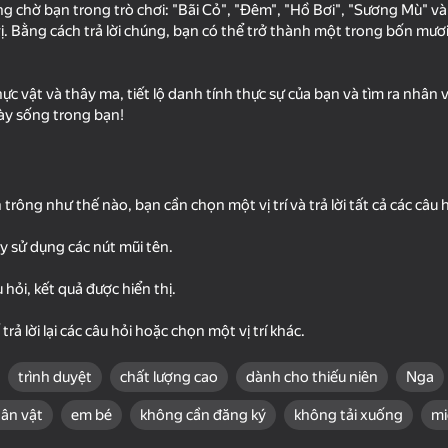
ng chờ bạn trong trò chơi: "Bãi Cỏ", "Đêm", "Hồ Bơi", "Sương Mù" v
vị. Bằng cách trả lời chúng, bạn có thể trở thành một trong bốn mươ
ực vật và thây ma, tiết lộ danh tính thực sự của bạn và tìm ra nhân 
này sống trong bạn!
 trông như thế nào, bạn cần chọn một vị trí và trả lời tất cả các câu h
18+
65
68
ãy sử dụng các nút mũi tên.
s Classic
Funny Blade & Magic
Merge Plants vs Zo
u hỏi, kết quả được hiển thị.
ả lời lại các câu hỏi hoặc chọn một vị trí khác.
trình duyệt
chất lượng cao
dành cho thiếu niên
Nga
ân vật
em bé
không cần đăng ký
không tải xuống
mi
58
 Geometry
Zombies vs Plants: Home
Animal Hospital: 99 