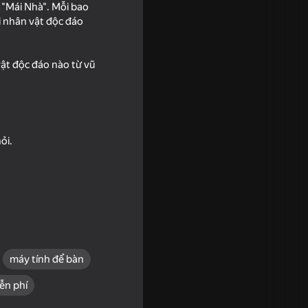
à "Mái Nhà". Mỗi bao
i nhân vật độc đáo
vật độc đáo nào từ vũ
ỏi.
mbies
máy tính để bàn
ễn phí
Nights with