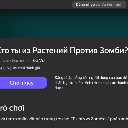
Đăng nhập
và lưu tiến trình
Кто ты из Растений Против Зомби?
bucho Games
·
Đố Vui
Người chơi đánh giá
4,0
Đăng nhập bằng tên người dùng của bạn để
Chơi ngay
chắn bạn lưu tiến trình trò chơi và các thành 
được
trò chơi
в Зомби?
 và tìm ra nhân vật nào trong trò chơi "Plants vs Zombies" phản ánh