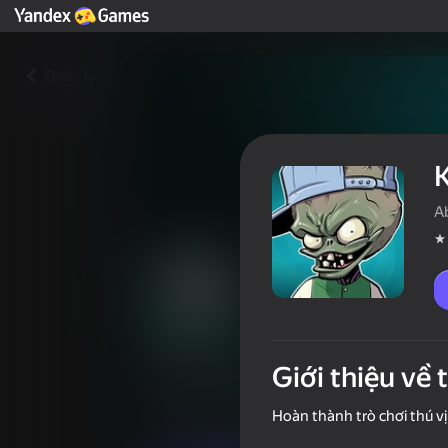
Quay lại
A
Giới thiệu về 
Кто ты из Растений Проти
Người chơi đánh giá
4,0
6+
Hoàn thành trò chơi thú vị
Đố Vui
Abucho Games