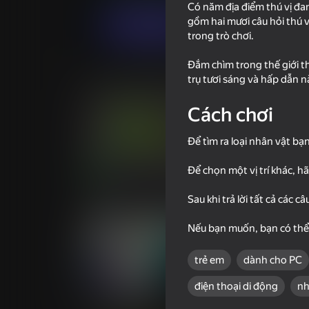
Có năm địa điểm thú vị đa
gồm hai mươi câu hỏi thú 
Chơi ngay
trong trò chơi.
Đắm chìm trong thế giới th
Trò chơi tương tự
trụ tươi sáng và hấp dẫn 
Cách chơi
Để tìm ra loại nhân vật bạn
72
76
Để chọn một vị trí khác, h
Plants vs Zombies Original
Plants vs Zombie
Real
Edition
Sau khi trả lời tất cả các câ
Nếu bạn muốn, bạn có thể tr
trẻ em
dành cho PC
điện thoại di động
nh
18+
53
55
Sniper Shot: Bullet Time
The Evolution of