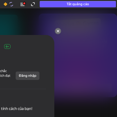
Tắt quảng cáo
50+ trò chơi hàng đầu.

Được yêu thích ngay cả bởi

những người “không chơi”
6+
 chắc
tích đạt
Đăng nhập
Hiển thị tất cả
 tính cách của bạn!