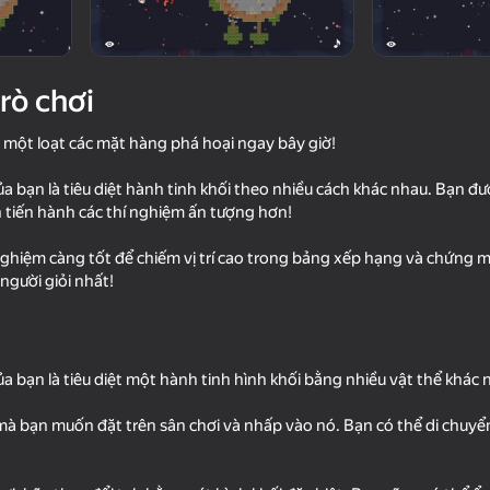
trò chơi
i một loạt các mặt hàng phá hoại ngay bây giờ!
ủa bạn là tiêu diệt hành tinh khối theo nhiều cách khác nhau. Bạn 
n tiến hành các thí nghiệm ấn tượng hơn!
nghiệm càng tốt để chiếm vị trí cao trong bảng xếp hạng và chứng
64
58
người giỏi nhất!
e World
Domino Playground
Break Bedrock!
ủa bạn là tiêu diệt một hành tinh hình khối bằng nhiều vật thể khác 
mà bạn muốn đặt trên sân chơi và nhấp vào nó. Bạn có thể di chuyể
57
Geometry Wave: Attack the
Noobik and Rocket: 
Memes
Mars