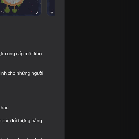
được cung cấp một kho
 minh cho những người
nhau.
n các đối tượng bằng
Mission to