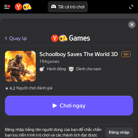
Tất cả trò chơi
Quay lại
Schoolboy Saves The World 3D
16+
TRAgames
Hành động
Dành cho nam
Người chơi đánh giá
4,2
Chơi ngay
Đăng nhập bằng tên người dùng của bạn để chắc chắn
Đăng nhập
bạn lưu tiến trình trò chơi và các thành tích đạt được