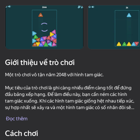
Giới thiệu về trò chơi
Một trò chơi vô tận năm 2048 với hình tam giác.
Mục tiêu của trò chơi là ghi càng nhiều điểm càng tốt để đứng
đầu bảng xếp hạng. Để làm điều này, bạn cần ném các hình
tam giác xuống. Khi các hình tam giác giống hệt nhau tiếp xúc,
sự hợp nhất sẽ xảy ra và một hình tam giác có số nhân đôi sẽ
xuất hiện.
Đọc thêm
50+ trò chơi hàng đầu. Được

Tính năng của trò chơi:
77
61
mọi người yêu thích. Ngay cả “người không chơi 
Cách chơi
- Vật lý thực sự của hành vi của hình tam giác.
Upgrade Keyboard
Fruit Blocks: Fun Match
Space battle
2048 Merge 
game”.