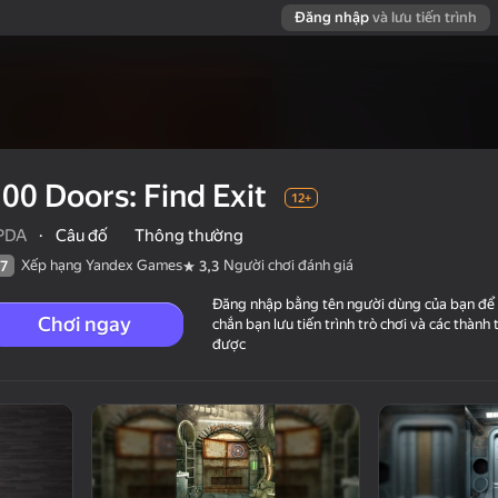
Đăng nhập
và lưu tiến trình
00 Doors: Find Exit
12+
PDA
·
Câu đố
Thông thường
Xếp hạng Yandex Games
Người chơi đánh giá
7
3,3
Đăng nhập bằng tên người dùng của bạn để
Chơi ngay
chắn bạn lưu tiến trình trò chơi và các thành 
được
chơi đánh giá
12+