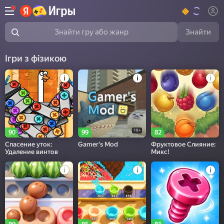
Знайти
Знайти гру або жанр
Ігри з фізикою
18+
90
99
82
Спасение уток:
Gamer's Mod
Фруктовое Слияние:
Удаление винтов
Микс!