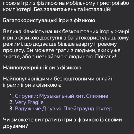
грою в Ігри з фізикою на мобільному пристрої або
комп'ютері. Без завантажень та інсталяцій!
Багатокористувацькі ігри з фізикою
Велика кількість наших безкоштовних ігор у жанрі
ігри з фізикою доступні в багатокористувацькому
режимі, що додає ще більше азарту ігровому
процесу. Ви можете грати з людьми, яких уже
знаєте, або з незнайомою людиною. Поїхали!
Найпопулярніші ігри з фізикою
Найпопулярнішими безкоштовними онлайн
іграми ігри з фізикою є
Спрунки: Музыкальный хит. Слияние
Very Fragile
Радужные Друзья: Плейграунд Шутер
Чи зможете ви грати в ігри з фізикою із своїми
друзями?