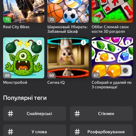
75
70
75
Real City Bikes
Шариковый Убирать:
Обби: Сломай свои
Забавный Шкаф
кости 3D рэгдолл
69
69
67
Монстробой
Сигма IQ
Собирай и удаляй по
3 сокровища!
Популярні теги
Снайперські
Стікмен
У слова
Розфарбовування