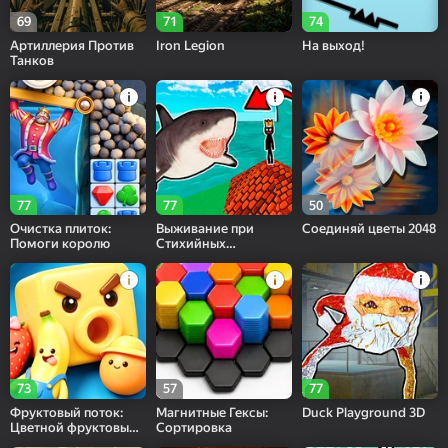
69
71
74
Артиллерия Против
Iron Legion
На выход!
Танков
77
77
50
Очистка плиток:
Выживание при
Соединяй цветы 2048
Помоги королю
Стихийных
Бедствиях
73
57
77
Фруктовый поток:
Магнитные Гексы:
Duck Playground 3D
Цветной фруктовый
Сортировка
шутер