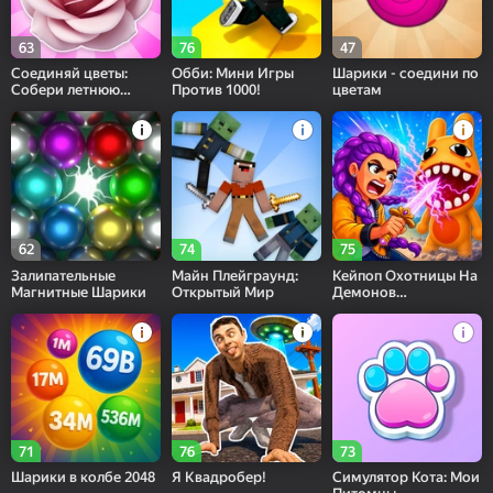
63
76
47
Соединяй цветы:
Обби: Мини Игры
Шарики - соедини по
Собери летнюю
Против 1000!
цветам
поляну!
62
74
75
Залипательные
Майн Плейграунд:
Кейпоп Охотницы На
Магнитные Шарики
Открытый Мир
Демонов
Плейграунд
71
76
73
Шарики в колбе 2048
Я Квадробер!
Симулятор Кота: Мои