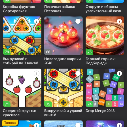
89
85
81
Коробка фруктов:
Песочная забава:
Открути и сбрось:
Сортировка и
Песочная
увлекательный пазл
матчинг
головоломка
78
66
75
Выкручивай и
Новогодние шарики
Горячий горшок:
собирай по 3 винта!
2048
Подбор еды
71
75
74
Соединяй фрукты:
Выкручивай и удаляй
Drop Merge 2048
красивое
винты!
соединение!
Топова