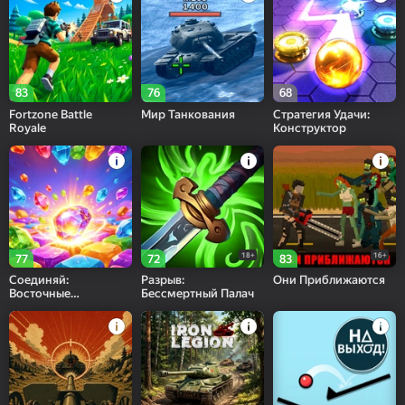
83
76
68
Fortzone Battle
Мир Танкования
Стратегия Удачи:
Royale
Конструктор
18+
16+
77
72
83
Соединяй:
Разрыв:
Они Приближаются
Восточные
Бессмертный Палач
самоцветы