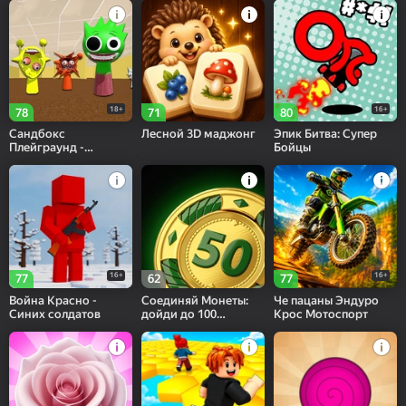
18+
16+
78
71
80
Сандбокс
Лесной 3D маджонг
Эпик Битва: Супер
Плейграунд -
Бойцы
Песочница в 3д!
16+
16+
77
62
77
Война Красно -
Соединяй Монеты:
Че пацаны Эндуро
Синих солдатов
дойди до 100
Крос Мотоспорт
золотых!