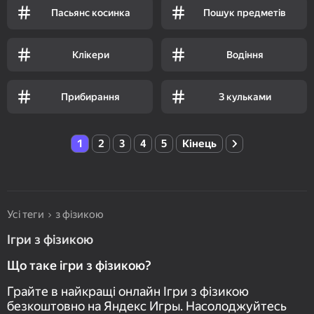
Пасьянс косинка
Пошук предметів
Клікери
Водіння
Прибирання
З кульками
1
2
3
4
5
Кінець
Усі теги
з фізикою
Ігри з фізикою
Що таке ігри з фізикою?
Грайте в найкращі онлайн Ігри з фізикою
безкоштовно на Яндекс Игры. Насолоджуйтесь