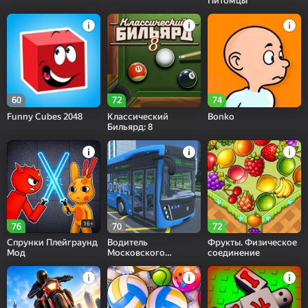
Питомцы
60
72
74
Funny Cubes 2048
Классический
Bonko
Бильярд: 8
16+
76
70
72
Спрунки Плейграунд
Водитель
Фрукты. Физическое
Мод
Московского
соединение
Автобуса