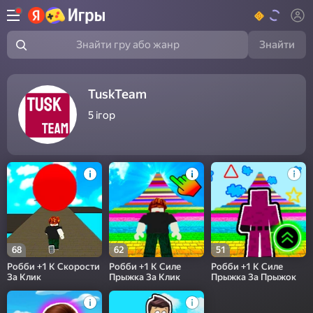
Знайти
Знайти гру або жанр
TuskTeam
5
ігор
68
62
51
Робби +1 К Скорости
Робби +1 К Силе
Робби +1 К Силе
За Клик
Прыжка За Клик
Прыжка За Прыжок