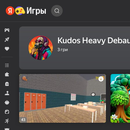
Знайти
гру…
Всі ігри
Kudos Heavy Deba
Нові
Популярні
3
гри
Усі категорії
Головоломки
Хорори
Симулятори
Казуальні
Для дівчат
43
Аркади