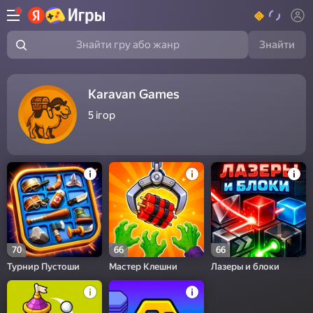
Знайти
Знайти гру або жанр
Karavan Games
5
ігор
70
66
66
Турнир Пустоши
Мастер Клешни
Лазеры и блоки