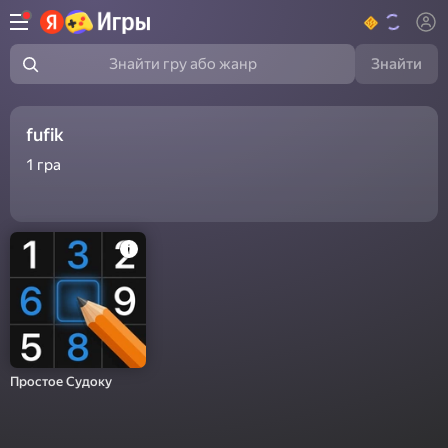
Знайти
Знайти гру або жанр
fufik
1
гра
Простое Судоку