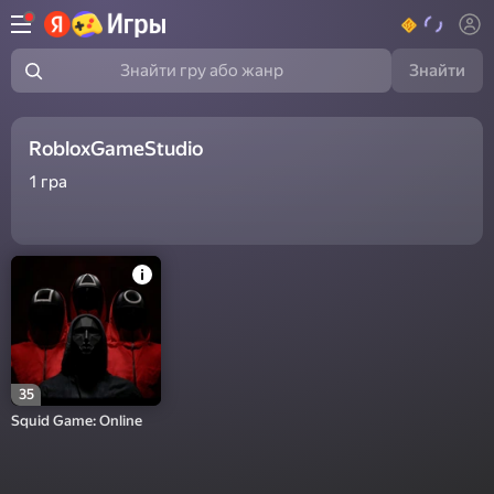
Знайти
Знайти гру або жанр
RobloxGameStudio
1
гра
35
Squid Game: Online