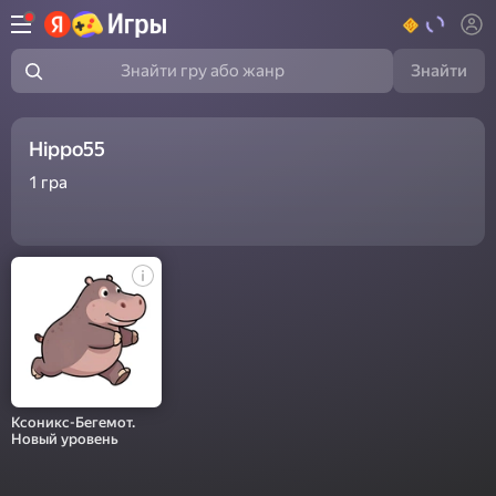
Знайти
Знайти гру або жанр
Hippo55
1
гра
Ксоникс-Бегемот.
Новый уровень