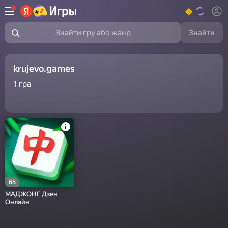
Знайти
Знайти гру або жанр
krujevo.games
1
гра
65
МАДЖОНГ Дзен
Онлайн