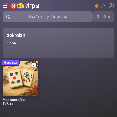
Знайти
Знайти гру або жанр
aokroian
1
гра
Нова гра
Маджонг: Дзен
Тайлы