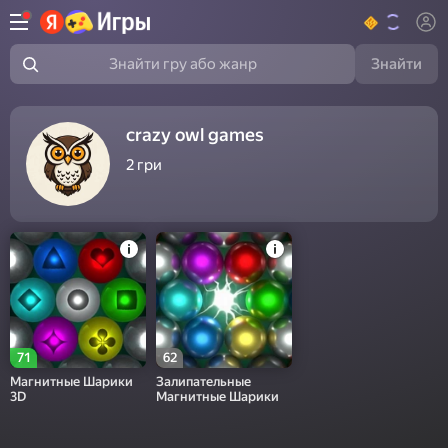
Знайти
Знайти гру або жанр
crazy owl games
2
гри
71
62
Магнитные Шарики
Залипательные
3D
Магнитные Шарики