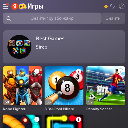
Знайти
Знайти гру або жанр
Best Games
5
ігор
58
56
52
Robo Fighter
8 Ball Pool Billiard
Penalty Soccer