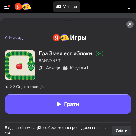
Усі ігри
Назад
Гра Змея ест яблоки
6+
RANVANFIT
Аркади
Казуальні
Оцінка гравців
2,7
Грати
Вхід з логіном надійно збереже прогрес і досягнення в
Увійти
грі