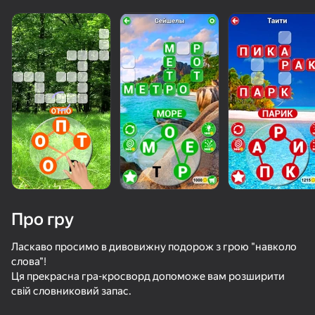
Про гру
Ласкаво просимо в дивовижну подорож з грою "навколо
слова"!
Ця прекрасна гра-кросворд допоможе вам розширити
50+ топ-ігор, у які грають

свій словниковий запас.
навіть ті, хто «не грає»