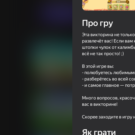
Грати
Про гру
Эта викторина не только
Схожі ігри
развлечёт вас! Если вам
штопки чулок от калимбы
всё не так просто! ;)
В этой игре вы:
- полюбуетесь любимым
57
76
- разберётесь во всей с
Обби: Угадай число
Криптограмма: 
- и самое главное — пот
Много вопросов, красоч
вас в викторине!
Скорее заходите в игру 
79
43
Як грати
Слова Чудес
Шарики в стакан