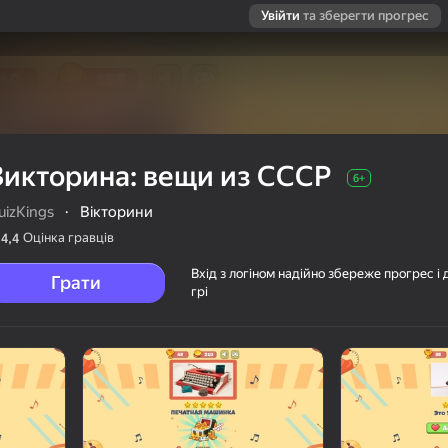
Увійти
та зберегти прогрес
Викторина: вещи из СССР
6+
uizKings
·
Вікторини
Оцінка гравців
4,4
Вхід з логіном надійно збереже прогрес і 
Грати
грі