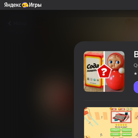
Назад
Q
Викторина: вещи из СССР
Оцінка гравців
4,4
6+
Вікторини
QuizKings