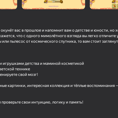
 окунёт вас в прошлое и напомнит вам о детстве и юности, но
 кажется, что с одного мимолётного взгляда вы легко отличите
 или пылесос от космического спутника, то вам стоит заглянут
и игрушками детства и маминой косметикой
68
57
оветской технике
Шифр
Вокруг слова
Мастер Переписок
ренируете свой мозг!
ные картинки, интересная коллекция и тёплые воспоминания —
и проверьте свои интуицию, логику и память!
51
54
чик
Морской бой
Fruit Ninja