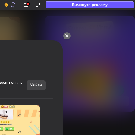
Вимкнути рекламу
50+ топ-ігор, у які

грають навіть ті, хто

«не грає»
досягнення в
Увійти
Переглянути