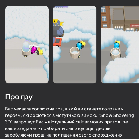
Про гру
Вас чекає захоплююча гра, в якій ви станете головним
героєм, які борються з могутньою зимою. "Snow Shoveling
3D" запрошує Вас у віртуальний світ зимових пригод, де
63
76
69
58
ваше завдання - прибирати сніг з вулиць і дворів,
Ломай и Круши
Крафт боевой машины из блоков
Разнеси Всё В Дребезги!
Mr. Slice
заробляючи гроші на поліпшення свого спорядження.