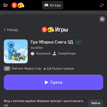
Усі ігри
Назад
Гра Уборка Снега 3Д
0+
wackDev
Казуальні
Симулятори
Рейтинг Яндекс Ігор
Оцінка гравців
57
3,9
Грати
Вхід з логіном надійно збереже прогрес і досягнення в
Увійти
грі