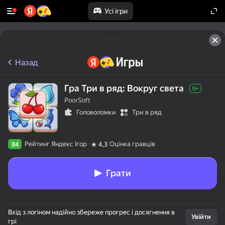
Усі ігри
Назад
Гра Три в ряд: Вокруг света
0+
PoorSoft
Головоломки
Три в ряд
Рейтинг Яндекс Ігор
Оцінка гравців
84
4,3
Грати
Вхід з логіном надійно збереже прогрес і досягнення в
Увійти
грі