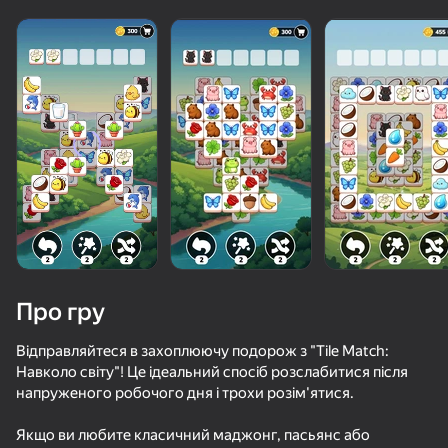
Про гру
Відправляйтеся в захоплюючу подорож з "Tile Match:
Навколо світу"! Це ідеальний спосіб розслабитися після
напруженого робочого дня і трохи розім'ятися.
36
83
52
85
Apple Worm
Пасьянс Слов
Собери Арбуз: Соединяй шарики
Якщо ви любите класичний маджонг, пасьянс або