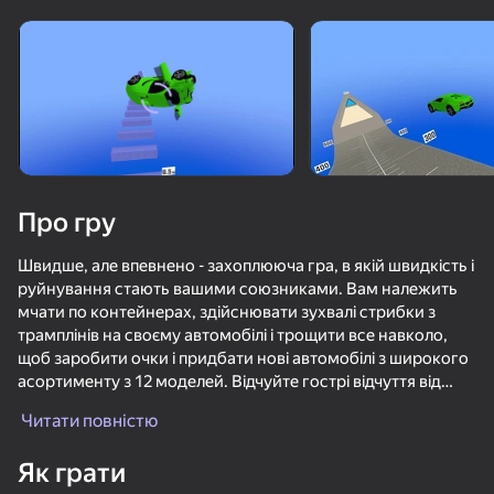
Поверніть пристрій
Гра працює тільки в горизонтальній
орієнтації
Про гру
Швидше, але впевнено - захоплююча гра, в якій швидкість і
руйнування стають вашими союзниками. Вам належить
мчати по контейнерах, здійснювати зухвалі стрибки з
трамплінів на своєму автомобілі і трощити все навколо,
щоб заробити очки і придбати нові автомобілі з широкого
асортименту з 12 моделей. Відчуйте гострі відчуття від
ГРАТИ
швидкісного спуску і долайте складні перешкоди.
Читати повністю
69
72
72
75
Унікальність гри полягає в можливості розбивати
Як грати
автомобілі самими незвичайними способами. Ви зможете
Забег Крутых Машин 3Д
Битва суперкаров 3D
Бимка Режимы