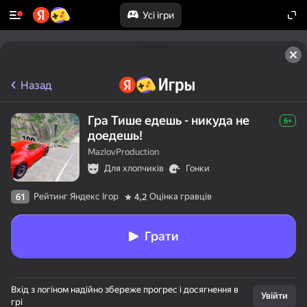
Усі ігри
Назад
Гра Тише едешь - никуда не
6+
доедешь!
MazlovProduction
Для хлопчиків
Гонки
Рейтинг Яндекс Ігор
Оцінка гравців
61
4,2
Грати
Вхід з логіном надійно збереже прогрес і досягнення в
Увійти
грі