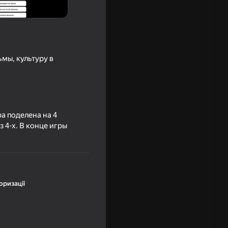
мы, культуру в
а поделена на 4
 4-х. В конце игры
e
оризації