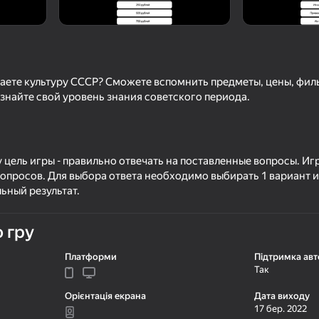
аете культуру СССР? Сможете вспомнить предметы, цены, филь
знайте свой уровень знания советского периода.
 цель игры - правильно отвечать на поставленные вопросы. Игр
вопросов. Для выбора ответа необходимо выбирать 1 вариант из
16+
68
ьный результат.
о кадрам
Вокруг слова
Zuma Deluxe Reveg
Оригинал
 гру
Платформи
Підтримка авт
Так
Орієнтація екрана
Дата виходу
56
17 бер. 2022