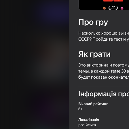
Грати
Про гру
Насколько хорошо вы зн
Схожі ігри
СССР? Пройдите тест и у
Як грати
Это викторина и поэтому
темы, в каждой теме 30 
56
43
будет показан окончател
Чудесное поле: капитал шоу
Угадай фильмы п
Інформація про
Віковий рейтинг
6+
Локалізація
51
66
російська