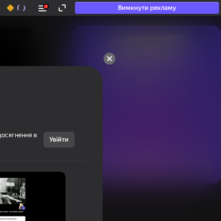
Вимкнути рекламу
50+ топ-ігор, у які

грають навіть ті, хто

«не грає»
досягнення в
Увійти
Переглянути