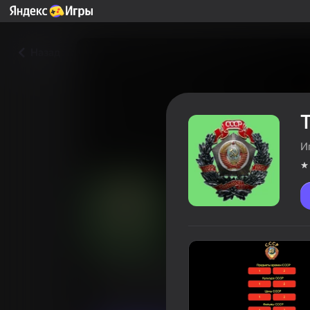
Назад
И
Тест на знание культуры С
Оцінка гравців
4,2
6+
Навчальні
Вікторини
Играть бесп