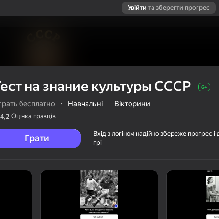
Увійти
та зберегти прогрес
Тест на знание культуры СССР
6+
грать бесплатно
·
Навчальні
Вікторини
Оцінка гравців
4,2
Вхід з логіном надійно збереже прогрес і 
Грати
грі
ССР
латно