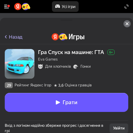
Усі ігри
Назад
Гра Спуск на машине: ГТА
6+
Eva Games
Для хлопчиків
Гонки
Рейтинг Яндекс Ігор
Оцінка гравців
29
3,6
Грати
Вхід з логіном надійно збереже прогрес і досягнення в
Увійти
грі