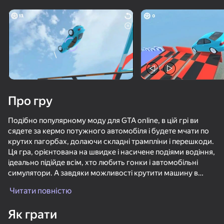
Поверніть пристрій
Гра працює тільки в горизонтальній
орієнтації
Про гру
Подібно популярному моду для GTA online, в цій грі ви
сядете за кермо потужного автомобіля і будете мчати по
крутих пагорбах, долаючи складні трампліни і перешкоди.
Ця гра, орієнтована на швидке і насичене подіями водіння,
ідеально підійде всім, хто любить гонки і автомобільні
симулятори. А завдяки можливості крутити машину в
ГРАТИ
повітрі ви зможете по-справжньому продемонструвати
Читати повністю
свої навички при проходженні кожного рівня. 10 різних
спусків і 6 унікальних автомобілів на вибір відкривають
Як грати
безмежні можливості для захоплюючого проведення часу.