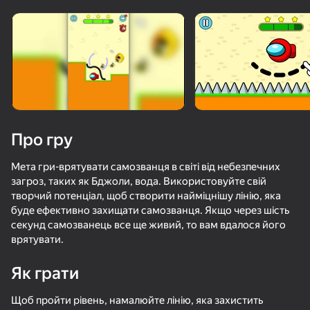
Про гру
Мета гри-врятувати самозванця в світі від небезпечних
загроз, таких як Бджоли, вода. Використовуйте свій
творчий потенціал, щоб створити найміцнішу лінію, яка
буде ефективно захищати самозванця. Якщо через шість
секунд самозванець все ще живий, то вам вдалося його
врятувати.
Як грати
50+ топ-ігор, у які грають

36
60
навіть ті, хто «не грає»
Головоломка с винтами: Сортировка
Ускользни от Лазера
Apple Worm
Щоб пройти рівень, намалюйте лінію, яка захистить