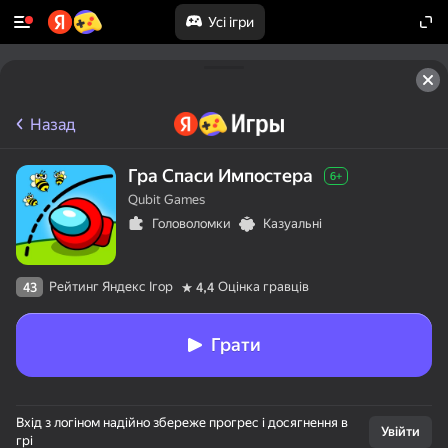
Усі ігри
Назад
Гра Спаси Импостера
6+
Qubit Games
Головоломки
Казуальні
Рейтинг Яндекс Ігор
Оцінка гравців
43
4,4
Грати
Вхід з логіном надійно збереже прогрес і досягнення в
Увійти
грі