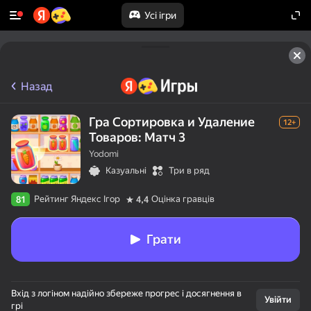
Усі ігри
Назад
Гра Сортировка и Удаление
12+
Товаров: Матч 3
Yodomi
Казуальні
Три в ряд
Рейтинг Яндекс Ігор
Оцінка гравців
81
4,4
Грати
Вхід з логіном надійно збереже прогрес і досягнення в
Увійти
грі