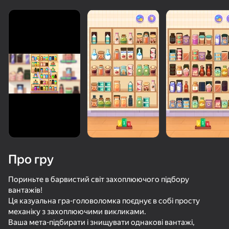
Про гру
Пориньте в барвистий світ захоплюючого підбору
вантажів!
Ця казуальна гра-головоломка поєднує в собі просту
82
50+ топ-ігор, у які грають

85
89
84
механіку з захоплюючими викликами.
навіть ті, хто «не грає»
Пакринг Кар: Пробка на Парковке
Стрелки
Спасение уток: Удаление винтов
Ваша мета-підбирати і знищувати однакові вантажі,