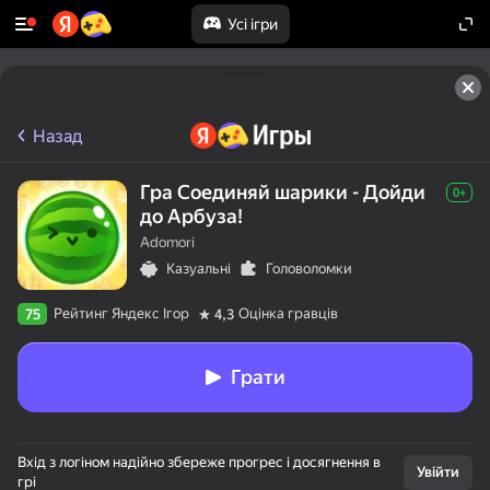
Усі ігри
Назад
Гра Соединяй шарики - Дойди
0+
до Арбуза!
Adomori
Казуальні
Головоломки
Рейтинг Яндекс Ігор
Оцінка гравців
75
4,3
Грати
Вхід з логіном надійно збереже прогрес і досягнення в
Увійти
грі