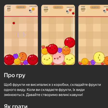
Про гру
Щоб фрукти не висипалися з коробки, складайте фрукти
одного виду. Коли ви складаєте фрукти, їх види
змінюються. Давайте створимо великі кавуни!
50+ топ-ігор, у які грають

навіть ті, хто «не грає»
Як грати