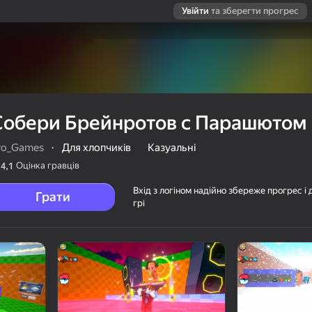
Увійти
та зберегти прогрес
Собери Брейнротов с Парашютом
ro_Games
·
Для хлопчиків
Казуальні
Оцінка гравців
4,1
Вхід з логіном надійно збереже прогрес і 
Грати
грі
ашютом
es