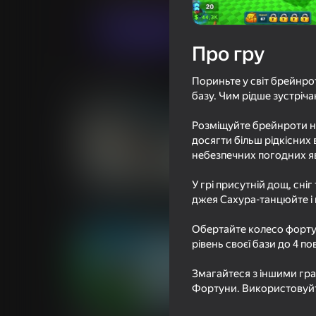
Грати
Про гру
Пориньте у світ брейнро
Схожі ігри
базу. Чим рідше зустріча
Розміщуйте брейнроти на
досягти більш рідкісних
небезпечних погодних я
50
61
У грі присутній дощ, сні
Superflight
Обби Плейграунд
джея Сахура-танцюйте і 
падение
Обертайте колесо форту
рівень своєї бази до 4 по
Змагайтеся з іншими гра
Фортуни. Використовуйт
18+
67
53