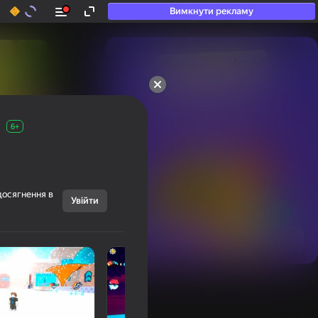
Вимкнути рекламу
50+ топ-ігор, у які

грають навіть ті, хто

«не грає»
6+
досягнення в
Увійти
Переглянути