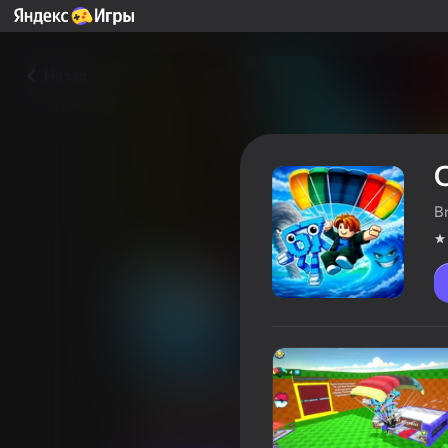
Назад
B
Собери Брейнротов с Пар
Оцінка гравців
4,1
6+
Для хлопчиків
Казуальні
Bro_Gam