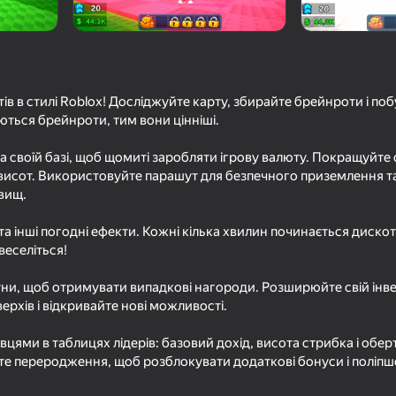
тів в стилі Roblox! Досліджуйте карту, збирайте брейнроти і по
ються брейнроти, тим вони цінніші.
 своїй базі, щоб щомиті заробляти ігрову валюту. Покращуйте 
 висот. Використовуйте парашут для безпечного приземлення т
вищ.
63
49
г та інші погодні ефекти. Кожні кілька хвилин починається дискот
: Свободное
Робби: Лети дальше всех
Stack Fire Ball
веселіться!
ни, щоб отримувати випадкові нагороди. Розширюйте свій інве
верхів і відкривайте нові можливості.
вцями в таблицях лідерів: базовий дохід, висота стрибка і обе
е переродження, щоб розблокувати додаткові бонуси і поліпш
57