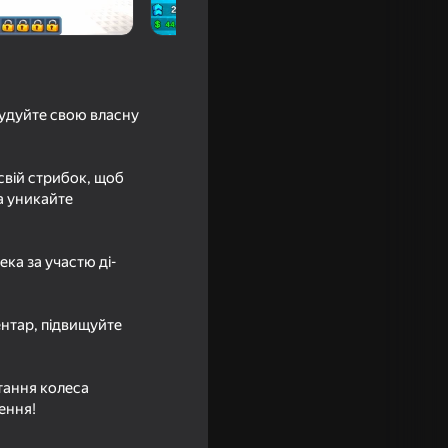
будуйте свою власну
свій стрибок, щоб
а уникайте
ека за участю ді-
нтар, підвищуйте
ртання колеса
ення!