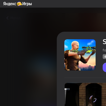
Назад
S
f
4
Sniper Kill
Оцінка грав
47
Рейтинг Яндекс Ігор
3,7
Бойовики
fog3r