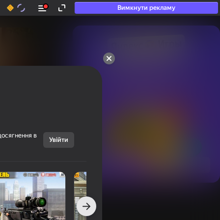
Вимкнути рекламу
50+ топ-ігор, у які

грають навіть ті, хто

«не грає»
досягнення в
Увійти
Переглянути