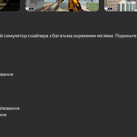
ний симулятор снайпера з багатьма окремими місіями. Пориньте в 
ування
16+
18+
78
67
КС 1
Создавай Оружие
ілювання
ння
16+
18+
61
56
Flat Zombies: Survival Shooter
Битва снайперов