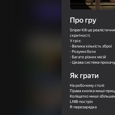
Грати
Про гру
Sniper Kill-це реалістич
Схожі ігри
скритності.
У грі є:
- Велика кількість зброї
- Розумні боти
- Багато різних місій
- Цікава система прокач
16+
72
61
Бодикам Шутер
Time Shooter 2
Як грати
На робочому столі:
Права кнопка миші-приц
Коліщатко миші-збільше
LMB-постріл
16+
67
61
R-перезарядка
Арена: Онлайн Шутер
Гиперкам Шутер