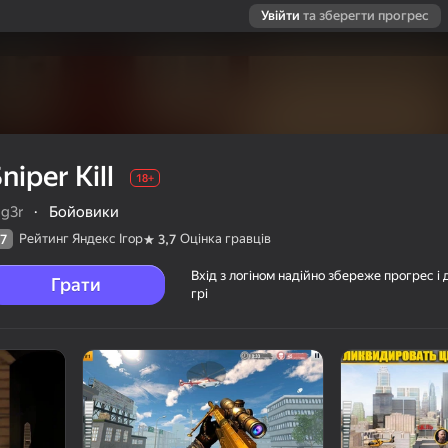
Увійти
та зберегти прогрес
niper Kill
18+
og3r
·
Бойовики
Рейтинг Яндекс Ігор
Оцінка гравців
7
3,7
Вхід з логіном надійно збереже прогрес і 
Грати
грі
ців
18+