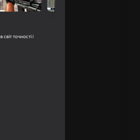
світ точності і
18+