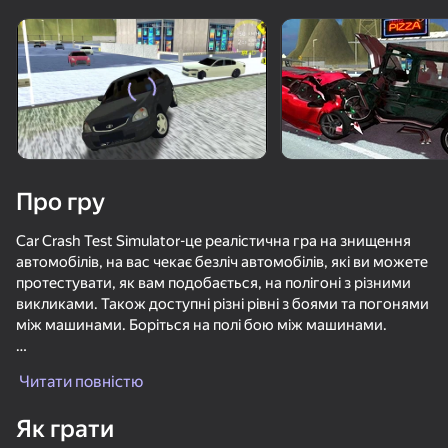
Поверніть пристрій
Гра працює тільки в горизонтальній
орієнтації
Про гру
Car Crash Test Simulator-це реалістична гра на знищення
автомобілів, на вас чекає безліч автомобілів, які ви можете
протестувати, як вам подобається, на полігоні з різними
викликами. Також доступні різні рівні з боями та погонями
між машинами. Боріться на полі бою між машинами.
ГРАТИ
Безліч цікавих і різноманітних карт:
Читати повністю
Полігонні випробування.
72
81
72
71
Різні спуски з перешкодами.
Як грати
Місто.
Шашки по Питеру или Арабский дрифт
Гоняй и Разрушай Авто
Король Разрушений Авто