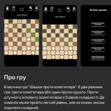
Про гру
Класична гра "Шашки проти комп'ютера". Є два режими
гри: проти комп'ютера або один проти одного. Проти
штучного інтелекту (комп'ютера) є 5 рівнів складності. Де
74
50+ топ-ігор, у які грають

73
75
86
новачок може пройти легкий рівень, але не кожен зможе
навіть ті, хто «не грає»
Block Blast Master
Мои Шахматы
Судоку
Block Blast 
подолати складний.