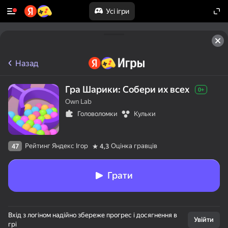
Усі ігри
Назад
Гра Шарики: Собери их всех
0+
Own Lab
Головоломки
Кульки
Рейтинг Яндекс Ігор
Оцінка гравців
47
4,3
Грати
50+ топігор,

Вхід з логіном надійно збереже прогрес і досягнення в
у які грають

Увійти
грі
навіть ті, хто
