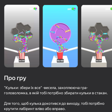
«не грає»
Переглянути
Про гру
"Кульки: збери їх все" -весела, захоплююча гра-
головоломка, в якій тобі потрібно збирати кульки в стакан.
67
50+ топ-ігор, у які грають

34
Для того, щоб кулька докотився до виходу, тобі потрібно
навіть ті, хто «не грає»
Резиновый мяч 3D
Красный Шарик Убегает
DeepMine
крутити лабіринт вліво або вправо.