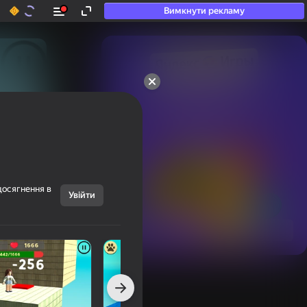
Вимкнути рекламу
50+ топ-ігор, у які

грають навіть ті, хто

«не грає»
досягнення в
Увійти
Переглянути