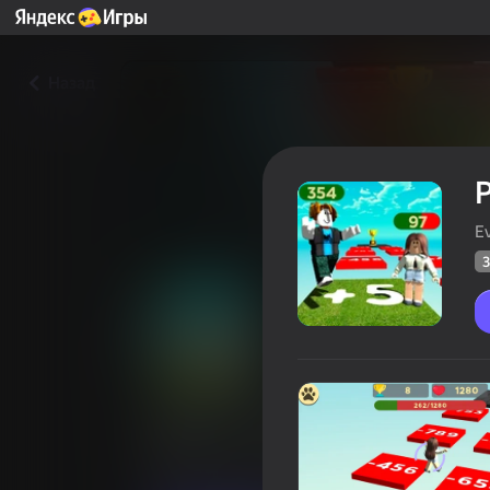
Назад
E
3
Робби +1 К Жизни В Секун
Оцінка грав
38
Рейтинг Яндекс Ігор
3,6
Аркади
Казуальні
Eva Games