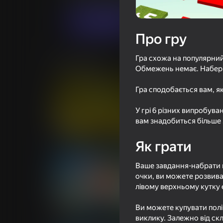
Грати
Про гру
Гра схожа на популярний
Схожі ігри
Обмежень немає. Наберіть
Гра сподобається вам, я
У грі 6 різних випробув
вам знадобиться більше з
47
54
Crazy Roll
Оружие будущег
Як грати
Ваше завдання-набрати 
очки, ви можете розвив
лівому верхньому кутку 
48
46
Ви можете купувати полі
Где это?
Кто последний вы
виклику. Залежно від ск