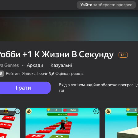
Увійти
та зберегти прогрес
Робби +1 К Жизни В Секунду
12+
va Games
·
Аркади
Казуальні
Рейтинг Яндекс Ігор
Оцінка гравців
8
3,6
Вхід з логіном надійно збереже прогрес і 
Грати
грі
ду
ців
12+