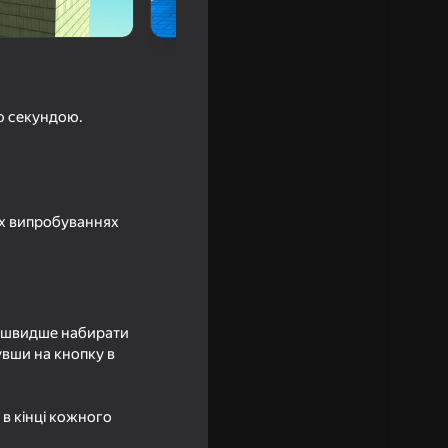
ю секундою.
их випробуваннях
б швидше набирати
вши на кнопку в
в кінці кожного
о Лава: