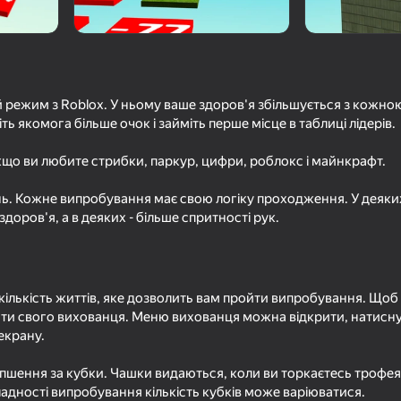
 режим з Roblox. У ньому ваше здоров'я збільшується з кожно
 якомога більше очок і займіть перше місце в таблиці лідерів.
кщо ви любите стрибки, паркур, цифри, роблокс і майнкрафт.
ань. Кожне випробування має свою логіку проходження. У деяк
доров'я, а в деяких - більше спритності рук.
54
44
о
Обби, но Ты на Пого
Позвони Сансу
кількість життів, яке дозволить вам пройти випробування. Що
ати свого вихованця. Меню вихованця можна відкрити, натисну
екрану.
34
59
пшення за кубки. Чашки видаються, коли ви торкаєтесь трофея 
йдет из
Быстрый и Толстый
100 Игроков Пол эт
ладності випробування кількість кубків може варіюватися.