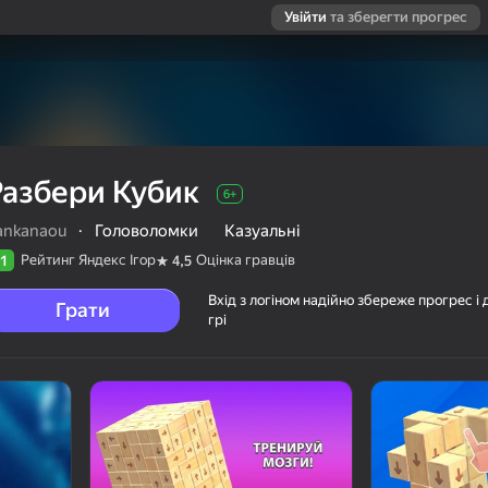
Увійти
та зберегти прогрес
Разбери Кубик
6+
ankanaou
·
Головоломки
Казуальні
Рейтинг Яндекс Ігор
Оцінка гравців
1
4,5
Вхід з логіном надійно збереже прогрес і 
Грати
грі
ців
6+
u