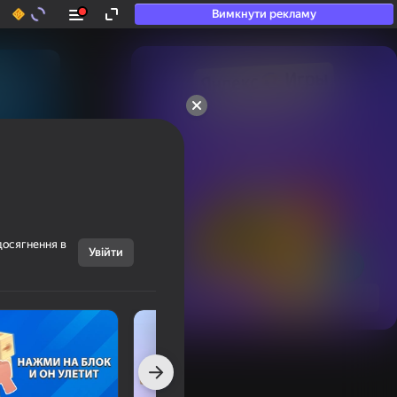
Вимкнути рекламу
50+ топ-ігор, у які

грають навіть ті, хто

«не грає»
досягнення в
Увійти
Переглянути