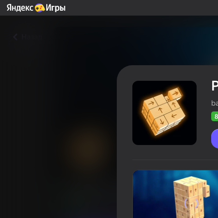
Назад
b
8
Разбери Кубик
Оцінка грав
81
Рейтинг Яндекс Ігор
4,5
Головоломки
Казуальні
bankanao