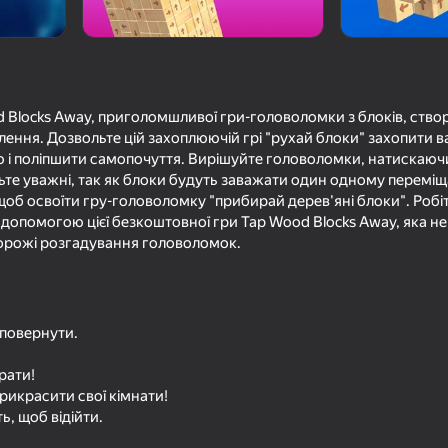
d Blocks Away, приголомшливої гри-головоломки з блоків, ство
ння. Дозвольте цій захоплюючій грі "рухай блоки" захопити ва
 і поліпшити самопочуття. Вирішуйте головоломки, натискаючи
ьте уважні, так як блоки будуть заважати один одному переміщ
об освоїти гру-головоломку "прибирай дерев'яні блоки". Робі
а допомогою цієї безкоштовної гри Tap Wood Blocks Away, яка н
дорожі розгадування головоломок.
90
75
 +1 к
Обби: +1 к Скорости Побег из
Обби: Сломай свои 
Клавиатуры
рэгдолл
 повернути.
рати!
рикрасити свої кімнати!
ь, щоб відійти.
82
68