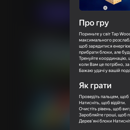
Грати
Про гру
Пориньте у світ Tap Woo
Схожі ігри
максимального розслабле
щоб зарядитися енергією
прибрати блоки, але буд
Тренуйте координацію, щ
коли Вам це потрібно, з
Бажаю удачі у вашій по
18+
95
95
Melon Sandbox
Клавишный побег:
Як грати
скорости
Проведіть пальцем, щоб
Натисніть, щоб відійти.
Очистіть рівень, щоб виг
Заробляйте гроші, щоб п
Дерев'яні блоки Натисніт
80
76