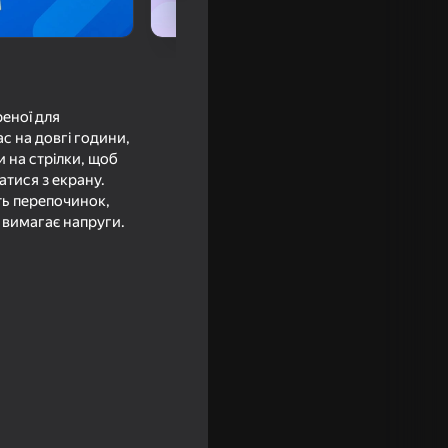
реної для
с на довгі години,
 на стрілки, щоб
атися з екрану.
ть перепочинок,
е вимагає напруги.
кости 3D
16+