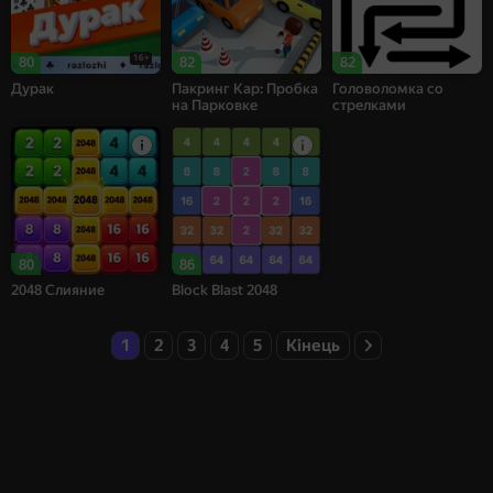
16+
80
82
82
Дурак
Пакринг Кар: Пробка
Головоломка со
на Парковке
стрелками
80
86
2048 Слияние
Block Blast 2048
1
2
3
4
5
Кінець