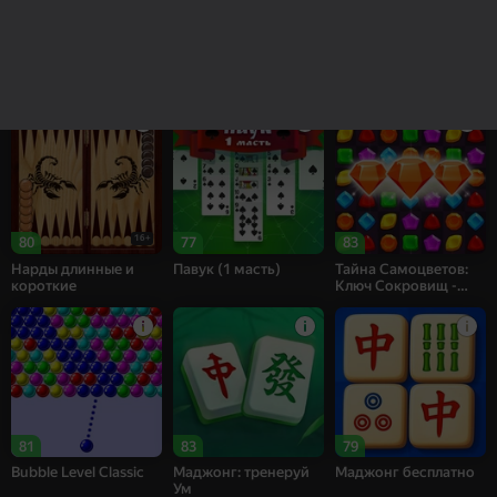
85
83
69
Рецепт Счастья
Собери цветы:
Bubble Shooter
Релакс Три в ряд
Challenge
16+
80
77
83
Нарды длинные и
Павук (1 масть)
Тайна Самоцветов:
короткие
Ключ Сокровищ -
Три в ряд
81
83
79
Bubble Level Classic
Маджонг: тренеруй
Маджонг бесплатно
Ум