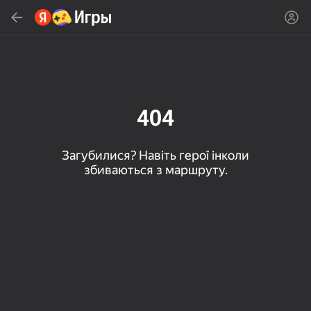
Знайти
Знайти гру або жанр
Яндекс Игры
Рекомендуємо
404
Загубилися? Навіть герої інколи
збиваються з маршруту.
16+
85
80
83
Пасьянс «Паук» (1, 2,
Слова из слова
Скайдом - Три в Ряд!
4 масти)
Топова