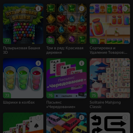
77
86
81
Пузырьковая Башня
Три в ряд: Красивая
Сортировка и
3D
деревня
Удаление Товаров:
Матч 3
16+
73
76
75
Шарики в колбах
Пасьянс
Solitaire Mahjong
«Чередование»
Classic