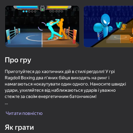
Поверніть пристрій
Гра працює тільки в горизонтальній
орієнтації
Про гру
Приготуйтеся до хаотичних дій в стилі регдолл! У грі
Ragdoll Boxing два п'яних бійця виходять на ринг і
намагаються нокаутувати один одного. Наносите швидкі
удари, ухиляйтеся від наближаються ударів і уважно
стежте за своїм енергетичним батончиком!
ГРАТИ
У грі є режими 1P і 2P.бийтеся з центральним процесором
Читати повністю
або запросіть друга на веселі битви. Правила прості:
77
85
69
69
перемагає той, хто першим набере 5 очок!
Як грати
Битва красно-синих агентов
Рисуй и Прячься
Basket Random
Стикмен Эп