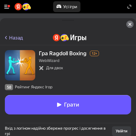
Усі ігри
Назад
Гра Ragdoll Boxing
12+
WebWizard
Для двох
Рейтинг Яндекс Ігор
58
Грати
Вхід з логіном надійно збереже прогрес і досягнення в
Увійти
грі