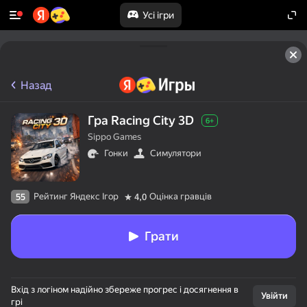
Усі ігри
Назад
Гра Racing City 3D
6+
Sippo Games
Гонки
Симулятори
Рейтинг Яндекс Ігор
Оцінка гравців
55
4,0
Грати
Вхід з логіном надійно збереже прогрес і досягнення в
Увійти
грі