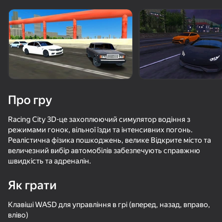
Поверніть пристрій
Гра працює тільки в горизонтальній
орієнтації
Про гру
Racing City 3D-це захоплюючий симулятор водіння з
режимами гонок, вільної їзди та інтенсивних погонь.
Реалістична фізика пошкоджень, велике Відкрите місто та
величезний вибір автомобілів забезпечують справжню
швидкість та адреналін.
ГРАТИ
Як грати
77
70
64
81
Клавіші WASD для управління в грі (вперед, назад, вправо,
Че пацаны Эндуро Крос Мотоспорт
Симулятор автошколы
ММА: Арена Боя
вліво)