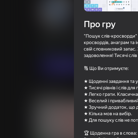
Про гру
Поиск слов - слова из букв
"Пошук слів-кросворди" -
Оцінка грав
69
Рейтинг Яндекс Ігор
4,2
кросвордів, анаграм та 
свій словниковий запас.
Головоломки
Brainatee
задоволення! Тисячі слів
Грати
🔠 Що Ви отримуєте:
★ Щоденні завдання та ун
★ Тисячі рівнів і слів для
Схожі ігри
★ Легко грати. Класична 
★ Веселий і привабливий
★ Зручний додаток, що 
★ Кілька мов на вибір.
★ Для пошуку слів не пот
🏆 Щоденна гра в слова: