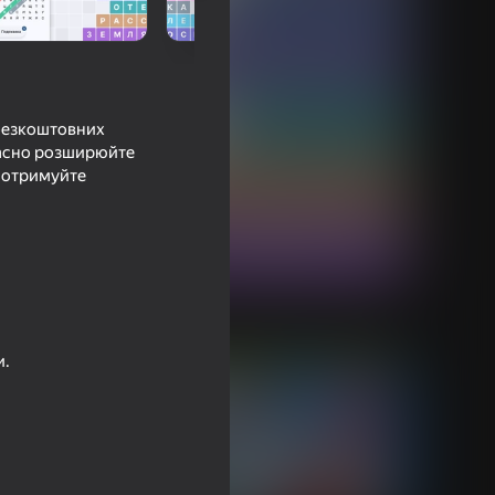
и безкоштовних
очасно розширюйте
і отримуйте
и.