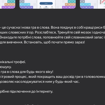
 це сучасна і нова гра в слова. Вона поєднує в собі кращі рис
ців
інших словесних ігор. Розслабтеся, Тренуйте свій мозок і одн
0+
 Знаходьте потрібні слова, поповнюйте свій словниковий запас 
 для вивчення. Встановіть, щоб почати прямо зараз!
ікальні трофеї.
 пошуку.
гра в слова для будь-якого віку!
 ігровий процес, який покращить ваш досвід гри в головоломк
дозволяє насолоджуватися ним у будь-який час.
рібне підключення до Інтернету.