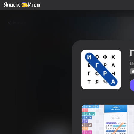
Назад
П
B
6