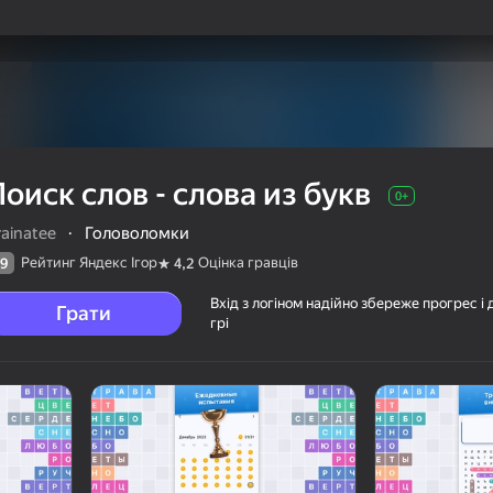
оиск слов - слова из букв
0+
rainatee
·
Головоломки
Рейтинг Яндекс Ігор
Оцінка гравців
9
4,2
Вхід з логіном надійно збереже прогрес і 
Грати
грі