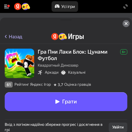
Усі ігри
Назад
Гра Пни Лаки Блок: Цунами
6+
Футбол
Квадратный Динозавр
Аркади
Казуальні
Рейтинг Яндекс Ігор
Оцінка гравців
61
3,7
Грати
Вхід з логіном надійно збереже прогрес і досягнення в
Увійти
грі