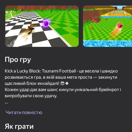
Про гру
Kick a Lucky Block: Tsunami Football - це весела і швидко
розвивається гра, в якій ваша мета проста — закинути
щасливий блок якнайдалі! 😎🍀
Кожен удар дає вам шанс кинути унікальний брейнрот і
випробувати свою удачу.
Як тільки ви приземляєтеся, ви перетворюєтеся в
Читати повністю
мозгоклюва і повинні рятуватися від потужного цунамі,
яке самі ж і спровокували! 🌊
Як грати
Чим далі ви кидаєте м'яч, тим більша винагорода, але й