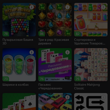
78
86
82
Пузырьковая Башня
Три в ряд: Красивая
Сортировка и
3D
деревня
Удаление Товаров:
Матч 3
16+
73
76
75
Шарики в колбах
Пасьянс
Solitaire Mahjong
«Чередование»
Classic