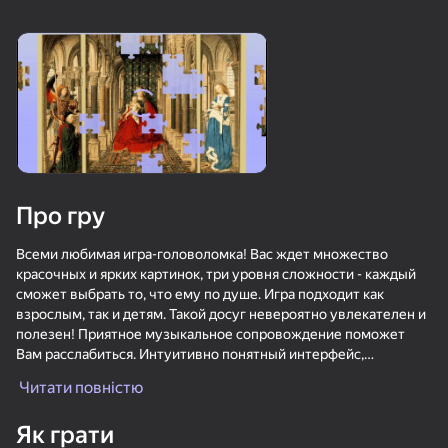
16+
16+
76
81
90
Пасьянс «Косынка»
Сокровища Пиратов
Спасение уток:
Удаление винтов
Про гру
88
80
73
Солитёр Пазлы
Маджонг Бах-бах
Bubble Hit
Всеми любимая игра-головоломка! Вас ждет множество
красочных и ярких картинок, три уровня сложности - каждый
сможет выбрать то, что ему по душе. Игра подходит как
взрослым, так и детям. Такой досуг невероятно увлекателен и
полезен! Приятное музыкальное сопровождение поможет
Вам расслабиться. Интуитивно понятный интерфейс,
возможность выбора фона, наличие образца изображения -
Читати повністю
89
77
76
это все, что нужно для комфортной игры!
ТапТап Стрелка
Судоку Мастер
Цветные линии 98
Як грати