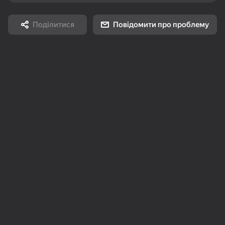
Поділитися
Повідомити про проблему
83
78
74
Пасьянс Слов
Павук (4 масті)
Море Слов
18+
84
80
74
Стрелки: Помоги
Дурак классический
Косынка по 3 карты
этой семье
Топова