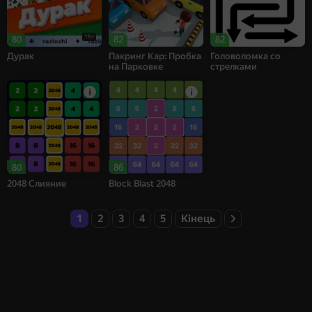
16+
80
82
82
Дурак
Пакринг Кар: Пробка
Головоломка со
на Парковке
стрелками
80
86
2048 Слияние
Block Blast 2048
1
2
3
4
5
Кінець