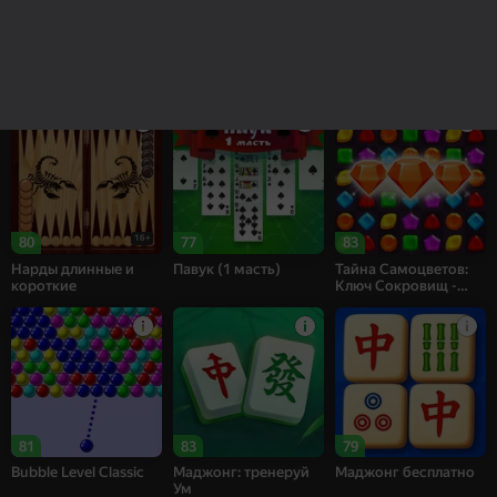
83
83
69
Рецепт Счастья
Собери цветы:
Bubble Shooter
Релакс Три в ряд
Challenge
16+
80
77
83
Нарды длинные и
Павук (1 масть)
Тайна Самоцветов:
короткие
Ключ Сокровищ -
Три в ряд
81
83
79
Bubble Level Classic
Маджонг: тренеруй
Маджонг бесплатно
Ум