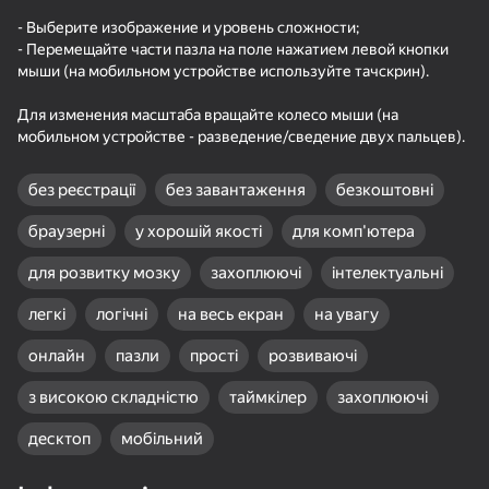
- Выберите изображение и уровень сложности;
- Перемещайте части пазла на поле нажатием левой кнопки
мыши (на мобильном устройстве используйте тачскрин).
Для изменения масштаба вращайте колесо мыши (на
18+
99
76
76
мобильном устройстве - разведение/сведение двух пальцев).
Gamer's Mod
Судоку Гуру -
Match Arena - Три в
классический судоку
Ряд!
без реєстрації
без завантаження
безкоштовні
браузерні
у хорошій якості
для комп'ютера
для розвитку мозку
захоплюючі
інтелектуальні
легкі
логічні
на весь екран
на увагу
81
84
86
Соедините фрукты:
Три в ряд: Вокруг
Маджонг Бласт
онлайн
пазли
прості
розвиваючі
Физическое
света
удаление
з високою складністю
таймкілер
захоплюючі
десктоп
мобільний